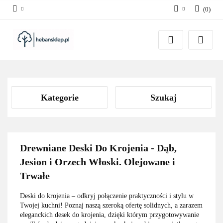
(
0
)
Zaloguj się
Załóż konto
Dodaj zgłoszenie
Zgody cookies
Kategorie
Szukaj
Drewniane Deski Do Krojenia - Dąb,
Jesion i Orzech Włoski. Olejowane i
Trwałe
Deski do krojenia – odkryj połączenie praktyczności i stylu w
Twojej kuchni! Poznaj naszą szeroką ofertę solidnych, a zarazem
eleganckich desek do krojenia, dzięki którym przygotowywanie