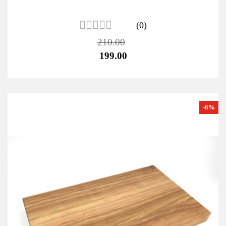
(0)
210.00
199.00
-6%