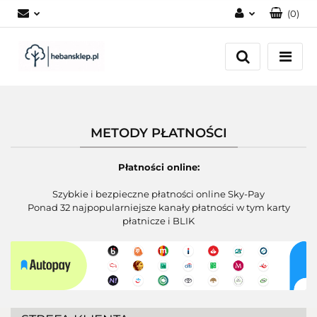
(
0
)
Zaloguj się
Załóż konto
Dodaj zgłoszenie
Zgody cookies
METODY PŁATNOŚCI
Płatności online:
Szybkie i bezpieczne płatności online Sky-Pay
Ponad 32 najpopularniejsze kanały płatności w tym karty
płatnicze i BLIK